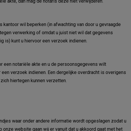
le akte, dan mag de notaris deze niet verwijderen.
kantoor wil beperken (in afwachting van door u gevraagde
egen verwerking of omdat u juist niet wil dat gegevens
 is) kunt u hiervoor een verzoek indienen.
 een notariële akte en u de persoonsgegevens wilt
 een verzoek indienen. Een dergelijke overdracht is overigens
n zich hiertegen kunnen verzetten.
andjes waar onder andere informatie wordt opgeslagen zodat u
 op onze website gaan wij er vanuit dat u akkoord gaat met het