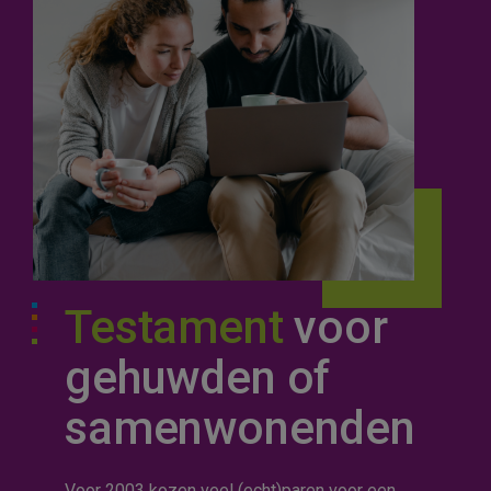
Testament
voor
gehuwden of
samenwonenden
Voor 2003 kozen veel (echt)paren voor een