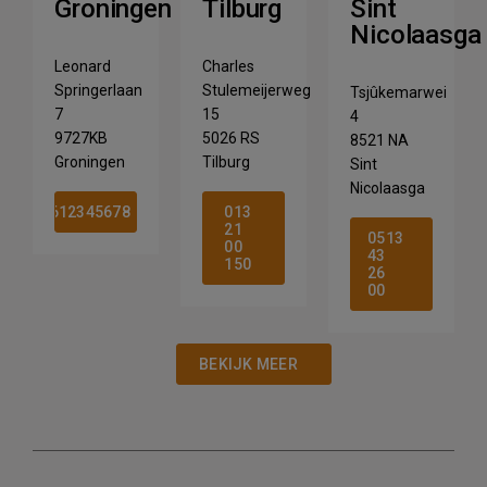
Groningen
Tilburg
Sint
Nicolaasga
Leonard
Charles
Springerlaan
Stulemeijerweg
Tsjûkemarwei
7
15
4
9727KB
5026 RS
8521 NA
Groningen
Tilburg
Sint
Nicolaasga
612345678
013
Hoe kunnen we je
21
0513
00
43
150
helpen?
26
00
BEKIJK MEER
ZOEKEN